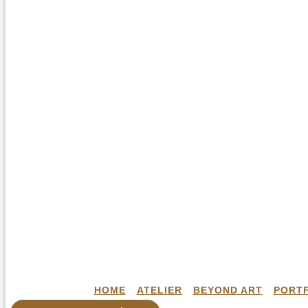
HOME
ATELIER
BEYOND ART
PORT